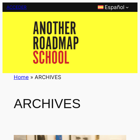
Saltar
Español
ACCEDER
al
contenido
Home
»
ARCHIVES
ARCHIVES