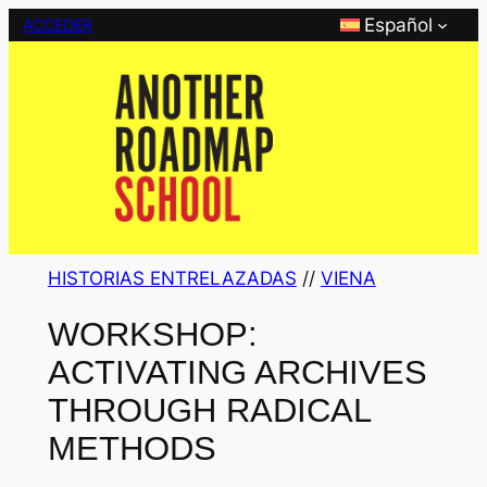
Saltar
Español
ACCEDER
al
contenido
HISTORIAS ENTRELAZADAS
 // 
VIENA
WORKSHOP:
ACTIVATING ARCHIVES
THROUGH RADICAL
METHODS