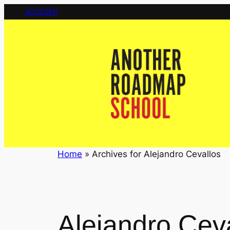
Saltar
ACCEDER
al
contenido
Home
»
Archives for Alejandro Cevallos
Alejandro Cev