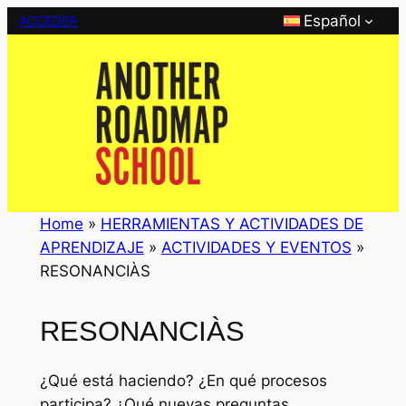
Saltar
Español
ACCEDER
al
contenido
Home
»
HERRAMIENTAS Y ACTIVIDADES DE
APRENDIZAJE
»
ACTIVIDADES Y EVENTOS
»
RESONANCIÀS
RESONANCIÀS
¿Qué está haciendo? ¿En qué procesos
participa? ¿Qué nuevas preguntas,